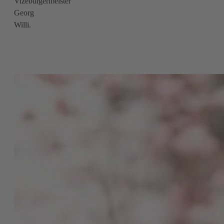
Vizebürgermeister
Georg
Willi.