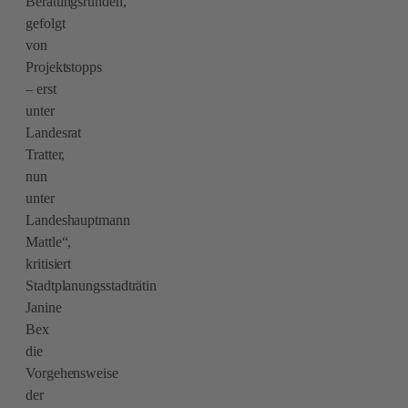
Beratungsrunden,
gefolgt
von
Projektstopps
– erst
unter
Landesrat
Tratter,
nun
unter
Landeshauptmann
Mattle“,
kritisiert
Stadtplanungsstadträtin
Janine
Bex
die
Vorgehensweise
der