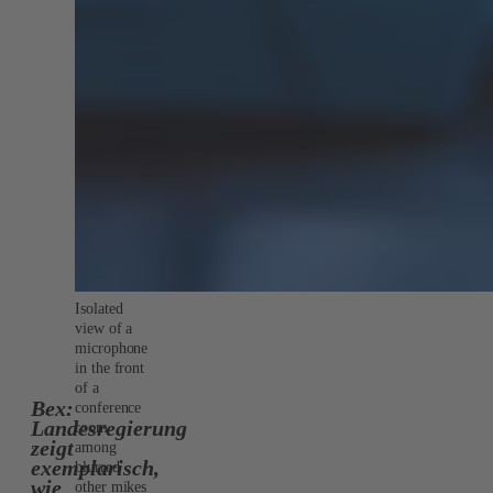
Isolated
view of a
microphone
in the front
of a
Bex:
conference
Landesregierung
room
zeigt
among
exemplarisch,
blurred
wie
other mikes