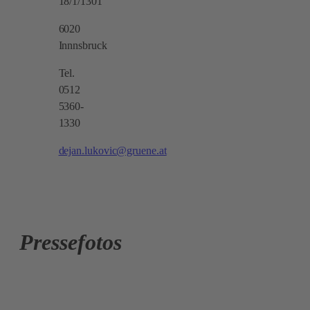
18/1/1301
6020
Innnsbruck
Tel.
0512
5360-
1330
dejan.lukovic@gruene.at
Pressefotos