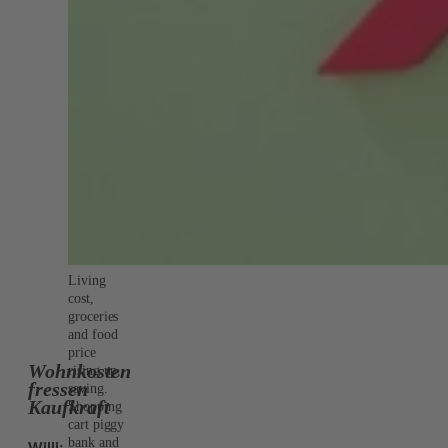
Living
cost,
groceries
and food
price
Wohnkosten
rising up,
fressen
saving.
Kaufkraft
Shopping
cart piggy
bank and