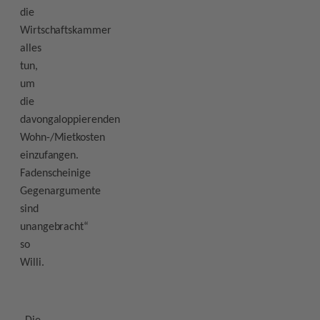
die
Wirtschaftskammer
alles
tun,
um
die
davongaloppierenden
Wohn-/Mietkosten
einzufangen.
Fadenscheinige
Gegenargumente
sind
unangebracht“
so
Willi.
„