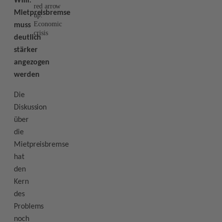
Willi:
red arrow
Mietpreisbremse
up.
Economic
muss
crisis
deutlich
stärker
angezogen
werden
Die
Diskussion
über
die
Mietpreisbremse
hat
den
Kern
des
Problems
noch