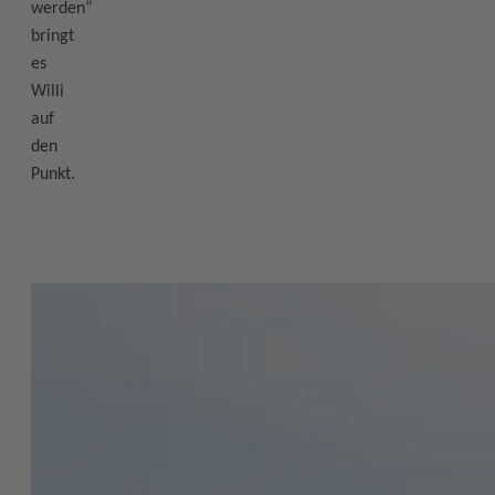
werden“
bringt
es
Willi
auf
den
Punkt.