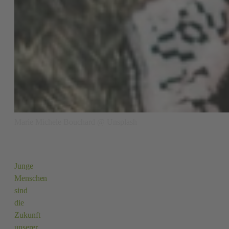
Marie Michele Bouchard @ Unsplash
Junge
Menschen
sind
die
Zukunft
unserer